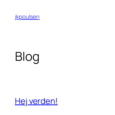
Spring
til
jkpoulsen
indhold
Blog
Hej verden!