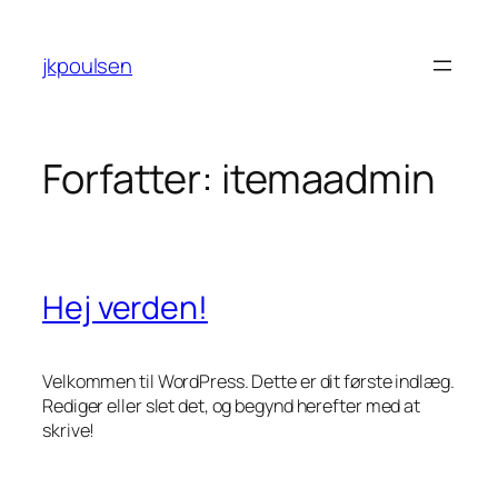
Spring
til
jkpoulsen
indhold
Forfatter:
itemaadmin
Hej verden!
Velkommen til WordPress. Dette er dit første indlæg.
Rediger eller slet det, og begynd herefter med at
skrive!